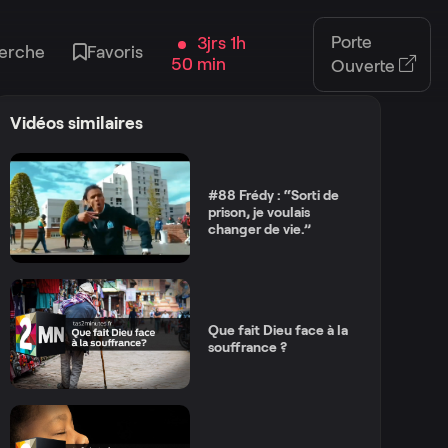
Porte
3jrs 1h
erche
Favoris
50 min
Ouverte
Vidéos similaires
#88 Frédy : “Sorti de
prison, je voulais
changer de vie.”
Que fait Dieu face à la
souffrance ?