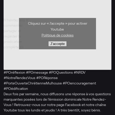
N’hésitez pas à
Cliquez sur « J’accepte » pour activer
commenter,
Youtube
partager et
Politique de cookies
regarder la
prédication
J’accepte
complète ici
#POréflexion #POmessage #POQuestions #NRDV
#NotreRendezVous #PORéponse
#PorteOuverteChrétienneMulhouse #POencouragement
#POédification
Deux fois par semaine, nous diffusons une réponse à vos questions
marquantes posées lors de l’émission dominicale Notre Rendez-
Vous ! Retrouvez-nous sur notre page Facebook et notre chaîne
Youtube tous les lundis et jeudis ! A très bientôt, soyez bénis.