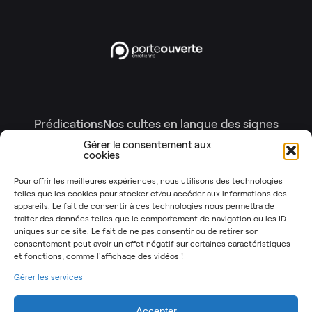
Prédications
Nos cultes en langue des signes
Nos cultes en intégralité
Gérer le consentement aux
cookies
Gottesdienste
Génération enfants
Nos émissions
Pour offrir les meilleures expériences, nous utilisons des technologies
telles que les cookies pour stocker et/ou accéder aux informations des
Les Instants Post-It
OSYR – Dernière saison
appareils. Le fait de consentir à ces technologies nous permettra de
traiter des données telles que le comportement de navigation ou les ID
OSYR – Autres saisons
uniques sur ce site. Le fait de ne pas consentir ou de retirer son
Notre Rendez-Vous
consentement peut avoir un effet négatif sur certaines caractéristiques
et fonctions,
comme l'affichage des vidéos !
T’as 2 minutes
Gérer les services
Mentions légales
Politique de cookies (UE)
Accepter