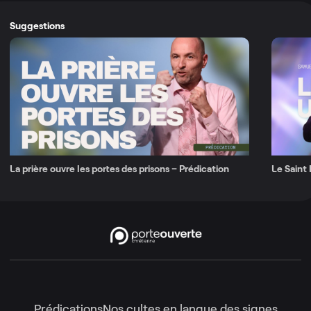
Suggestions
La prière ouvre les portes des prisons – Prédication
Le Saint 
Prédications
Nos cultes en langue des signes