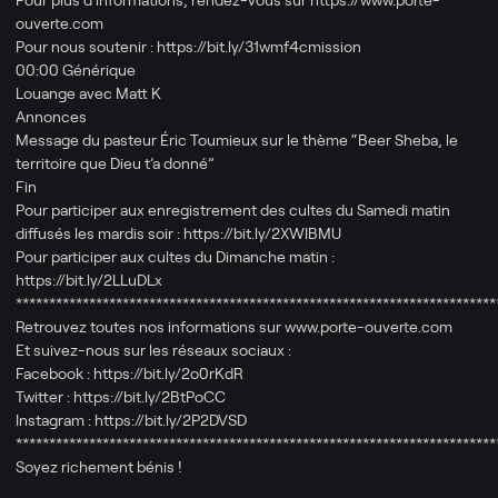
ouverte.com​
Pour nous soutenir : https://bit.ly/31wmf4cmission​
00:00 Générique
Louange avec Matt K
Annonces
Message du pasteur Éric Toumieux sur le thème “Beer Sheba, le
territoire que Dieu t’a donné”
Fin
Pour participer aux enregistrement des cultes du Samedi matin
diffusés les mardis soir : https://bit.ly/2XWIBMU
Pour participer aux cultes du Dimanche matin :
https://bit.ly/2LLuDLx​
************************************************************************
Retrouvez toutes nos informations sur www.porte-ouverte.com
Et suivez-nous sur les réseaux sociaux :
Facebook : https://bit.ly/2o0rKdR​
Twitter : https://bit.ly/2BtPoCC​
Instagram : https://bit.ly/2P2DVSD​
************************************************************************
Soyez richement bénis !