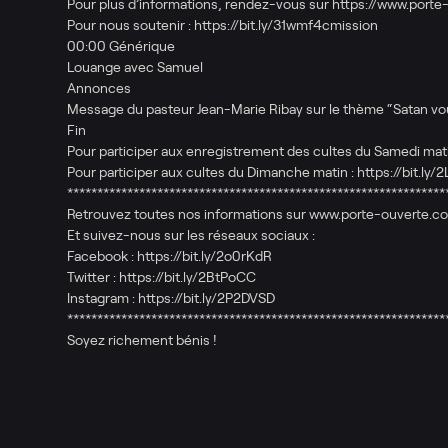
Pour plus d’informations, rendez-vous sur https://www.porte
Pour nous soutenir : https://bit.ly/31wmf4cmission​
00:00 Générique
Louange avec Samuel
Annonces
Message du pasteur Jean-Marie Ribay sur le thème “Satan vou
Fin
Pour participer aux enregistrement des cultes du Samedi matin
Pour participer aux cultes du Dimanche matin : https://bit.ly/2
***************************************************************
Retrouvez toutes nos informations sur www.porte-ouverte.c
Et suivez-nous sur les réseaux sociaux :
Facebook : https://bit.ly/2o0rKdR​
Twitter : https://bit.ly/2BtPoCC​
Instagram : https://bit.ly/2P2DVSD​
***************************************************************
Soyez richement bénis !