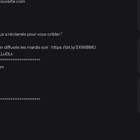
-ouverte.com​
s a réclamés pour vous cribler.”
 diffusés les mardis soir : https://bit.ly/2XWIBMU
LLuDLx​
**********************
om
**********************