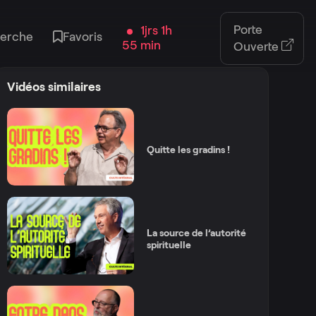
Porte
1jrs 1h
erche
Favoris
55 min
Ouverte
Vidéos similaires
Quitte les gradins !
La source de l’autorité
spirituelle