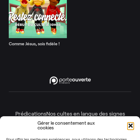
Comme Jésus, sois fidèle !
Prédications
Nos cultes en langue des signes
Nos cultes en intégralité
Gérer le consentement aux
cookies
Gottesdienste
Génération enfants
Nos émissions
Pour offrir les meilleures expériences, nous utilisons des technologies