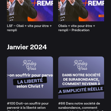
LSF – Obéi + vite pour être +
Obéis + vite pour être +
rempli
rempli – Prédication
Janvier 2024
#100 Doit-on souffrir pour
#86 Dans notre société de
parvenir à la liberté selon
surabondance, comment