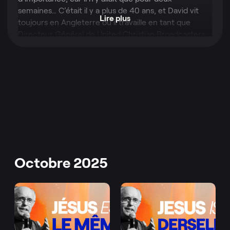
semaines… C’était il y a plus de 40 ans, et David vit
Lire plus
toujours en Angleterre où il travaille en tant que
Directeur Général de United Christian Broadcasters
(UCB), l’un des ministères les plus dynamiques du
Royaume-Uni dans le domaine des médias. En 1997,
David a fondé la branche anglaise de OneHope et a
beaucoup travaillé depuis à son développement. UCB
et OneHope se sont associés en 2007, accomplissant
ainsi ensemble bien plus que par le passé.
Octobre 2025